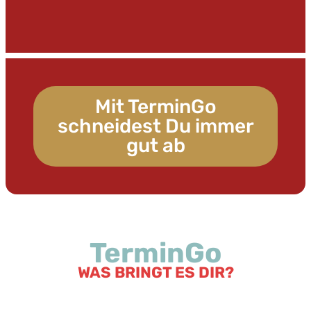
Mit TerminGo
schneidest Du immer
gut ab
TerminGo
WAS BRINGT ES DIR?