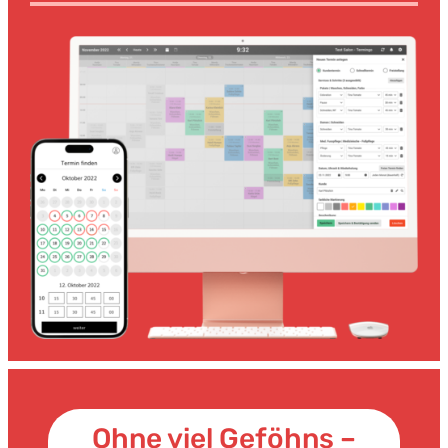
Ohne viel Geföhns –